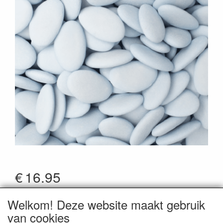
€
16.95
*Prijzen zijn inclusief btw
Welkom! Deze website maakt gebruik
Artikelcode
:
DBYO
van cookies