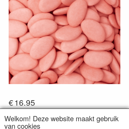
€
16.95
*Prijzen zijn inclusief btw
Welkom! Deze website maakt gebruik
Artikelcode
:
DBXG
van cookies