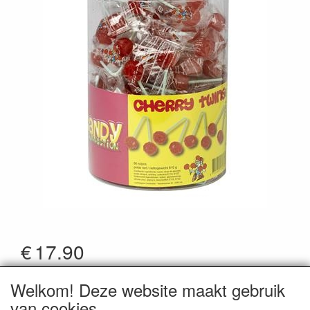
€
17.90
*Prijzen zijn inclusief btw
Welkom! Deze website maakt gebruik
Artikelcode
:
CandyConn853
van cookies