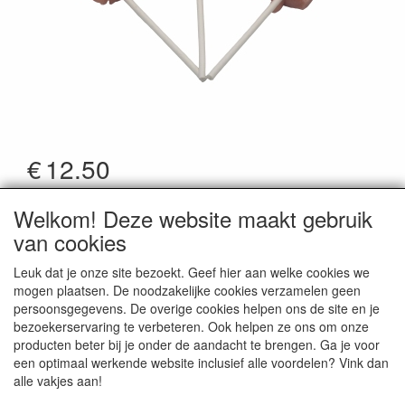
€
12.50
*Prijzen zijn inclusief btw
Welkom! Deze website maakt gebruik
Artikelcode
:
186
van cookies
Leuk dat je onze site bezoekt. Geef hier aan welke cookies we
mogen plaatsen. De noodzakelijke cookies verzamelen geen
persoonsgegevens. De overige cookies helpen ons de site en je
bezoekerservaring te verbeteren. Ook helpen ze ons om onze
CONTACTGEGEVENS
producten beter bij je onder de aandacht te brengen. Ga je voor
een optimaal werkende website inclusief alle voordelen? Vink dan
Doopsuiker De Snoeperie | Borkelstraat 61, B-
alle vakjes aan!
2900 Schoten