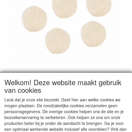
Tijdelijk niet beschikbaar!
Welkom! Deze website maakt gebruik
van cookies
Artikelcode
:
44319
Leuk dat je onze site bezoekt. Geef hier aan welke cookies we
mogen plaatsen. De noodzakelijke cookies verzamelen geen
persoonsgegevens. De overige cookies helpen ons de site en je
bezoekerservaring te verbeteren. Ook helpen ze ons om onze
CONTACTGEGEVENS
producten beter bij je onder de aandacht te brengen. Ga je voor
een optimaal werkende website inclusief alle voordelen? Vink dan
Doopsuiker De Snoeperie | Borkelstraat 61, B-