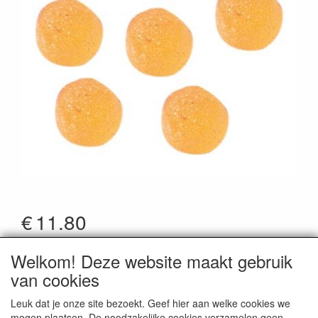
€
11.80
*Prijzen zijn inclusief btw
Welkom! Deze website maakt gebruik
Artikelcode
:
50740
van cookies
Leuk dat je onze site bezoekt. Geef hier aan welke cookies we
mogen plaatsen. De noodzakelijke cookies verzamelen geen