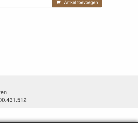
Artikel toevoegen
ten
0.431.512