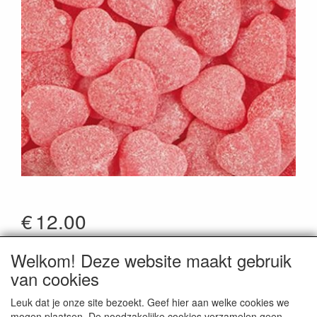
€
12.00
*Prijzen zijn inclusief btw
Welkom! Deze website maakt gebruik
Artikelcode
:
Haribo2371
van cookies
Leuk dat je onze site bezoekt. Geef hier aan welke cookies we
mogen plaatsen. De noodzakelijke cookies verzamelen geen