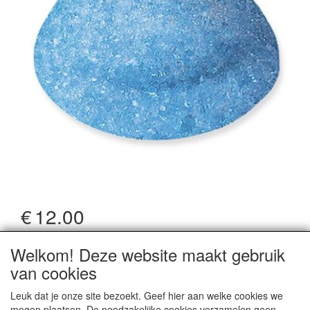
€
12.00
*Prijzen zijn inclusief btw
Welkom! Deze website maakt gebruik
Artikelcode
:
Fini50216
van cookies
Leuk dat je onze site bezoekt. Geef hier aan welke cookies we
mogen plaatsen. De noodzakelijke cookies verzamelen geen