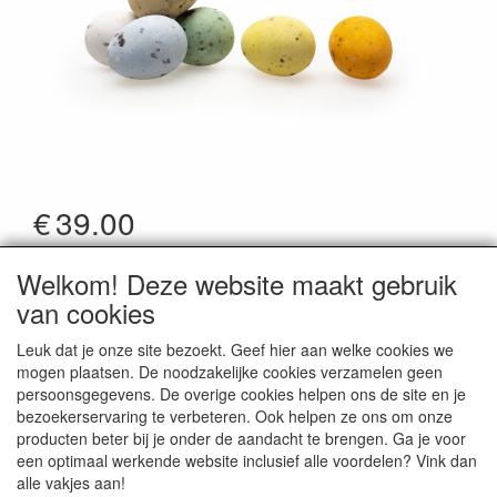
€
39.00
*Prijzen zijn inclusief btw
Welkom! Deze website maakt gebruik
Artikelcode
:
DBKVTASS2
van cookies
Leuk dat je onze site bezoekt. Geef hier aan welke cookies we
mogen plaatsen. De noodzakelijke cookies verzamelen geen
persoonsgegevens. De overige cookies helpen ons de site en je
bezoekerservaring te verbeteren. Ook helpen ze ons om onze
CONTACTGEGEVENS
producten beter bij je onder de aandacht te brengen. Ga je voor
een optimaal werkende website inclusief alle voordelen? Vink dan
Doopsuiker De Snoeperie | Borkelstraat 61, B-
alle vakjes aan!
2900 Schoten