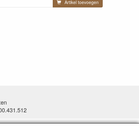
Artikel toevoegen
ten
0.431.512