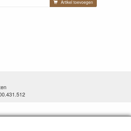
Artikel toevoegen
ten
0.431.512